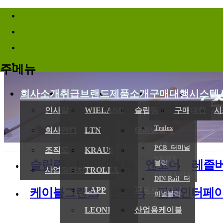
바로가기메뉴
주메뉴
회사소개
취급브랜드
제품소개
구매대행
시스템
(
인사말
WIELAND
슬립링
구매대행
시
Trolex
회사연혁
LTN
터미널블럭
LTN
PCB 터미널
전기,기계
조직도
KRAUS
엔코더
KRAUS
슬립링
터미널블럭
엔코더
레졸
블럭
사업장위치/연락처
TROLEX
레졸버
PRINCETEL
DIN-Rail 터
LAPP
파워서플라이
케이블그랜드
컨넥터
판넬인터페
미널블럭
LEONI
산업용케이블