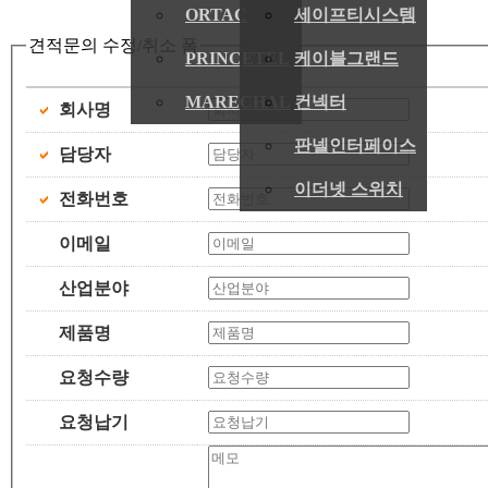
ORTAC
세이프티시스템
견적문의 수정/취소 폼
PRINCETEL
케이블그랜드
MARECHAL
컨넥터
회사명
판넬인터페이스
담당자
이더넷 스위치
전화번호
이메일
산업분야
제품명
요청수량
요청납기