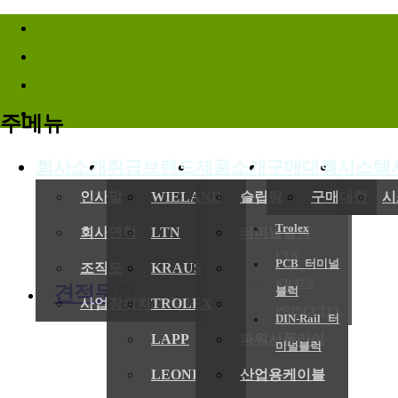
바로가기메뉴
주메뉴
회사소개
취급브랜드
제품소개
구매대행
시스템
(
인사말
WIELAND
슬립링
구매대행
시
Trolex
회사연혁
LTN
터미널블럭
LTN
PCB 터미널
전기,기계
조직도
KRAUS
엔코더
KRAUS
견적문의
블럭
사업장위치/연락처
TROLEX
레졸버
PRINCETEL
DIN-Rail 터
LAPP
파워서플라이
미널블럭
LEONI
산업용케이블