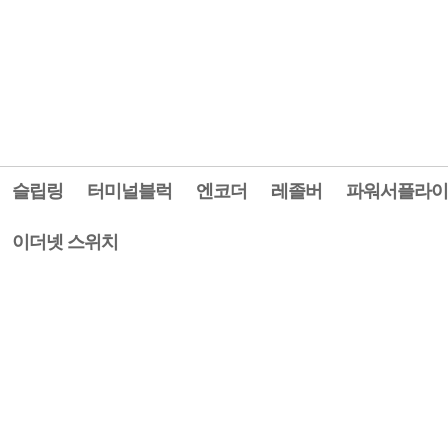
슬립링
터미널블럭
엔코더
레졸버
파워서플라이
이더넷 스위치