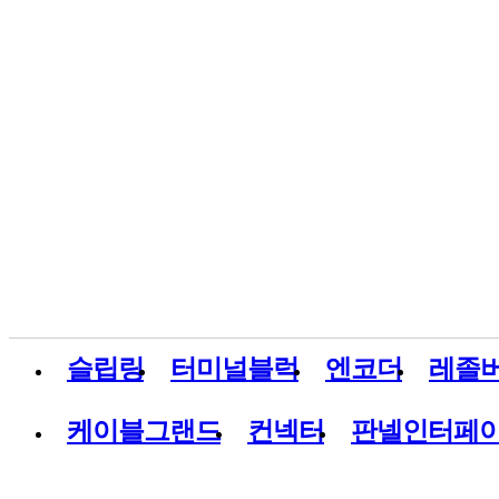
슬립링
터미널블럭
엔코더
레졸
케이블그랜드
컨넥터
판넬인터페