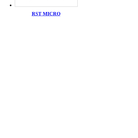
RST MICRO