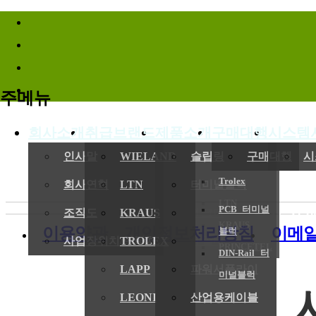
바로가기메뉴
주메뉴
회사소개
취급브랜드
제품소개
구매대행
시스템
(
인사말
WIELAND
슬립링
구매대행
시
Trolex
회사연혁
LTN
터미널블럭
LTN
PCB 터미널
전기,기계
조직도
KRAUS
엔코더
KRAUS
이용약관
개인정보처리방침
이메
블럭
사업장위치/연락처
TROLEX
레졸버
PRINCETEL
DIN-Rail 터
LAPP
파워서플라이
미널블럭
LEONI
산업용케이블