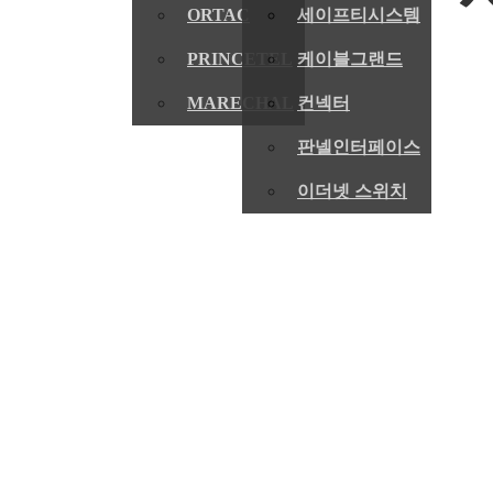
ORTAC
세이프티시스템
PRINCETEL
케이블그랜드
MARECHAL
컨넥터
회사소개
취급브랜드
판넬인터페이스
인사말
WIELAND
이더넷 스위치
회사연혁
LTN
조직도
KRAUS
사업장위치/연락
TROLEX
처
LAPP
LEONI
ORTAC