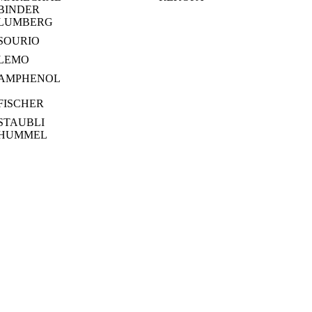
BINDER
LUMBERG
SOURIO
LEMO
AMPHENOL
FISCHER
STAUBLI
HUMMEL