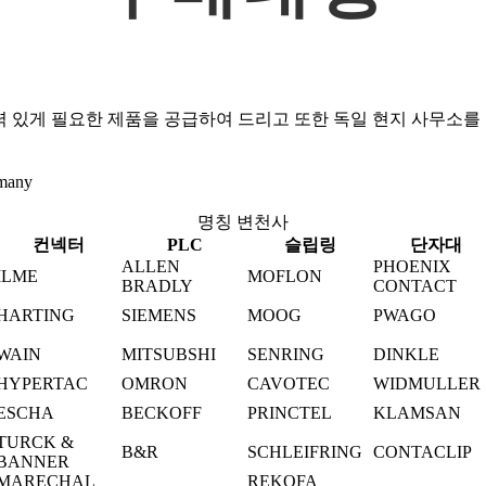
 있게 필요한 제품을 공급하여 드리고 또한 독일 현지 사무소를
many
명칭 변천사
컨넥터
PLC
슬립링
단자대
ALLEN
PHOENIX
ILME
MOFLON
BRADLY
CONTACT
HARTING
SIEMENS
MOOG
PWAGO
WAIN
MITSUBSHI
SENRING
DINKLE
HYPERTAC
OMRON
CAVOTEC
WIDMULLER
ESCHA
BECKOFF
PRINCTEL
KLAMSAN
TURCK &
B&R
SCHLEIFRING
CONTACLIP
BANNER
MARECHAL
REKOFA