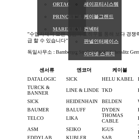
ORTAC
세이프티시스템
PRINCETEL
케이블그랜드
MARECHAL
컨넥터
”수입자재의 오랜 경험과 노하우를 통해 보다 경쟁력
급 할 수 있습니다”
판넬인터페이스
독일사무소 : Bamberger Straße 6 96110 Schesslitz Ger
이더넷 스위치
센서류
엔코더
케이블
DATALOGIC
SICK
HELU KABEL
TURCK &
LINE & LINDE
TKD
BANNER
SICK
HEIDENHAIN
BELDEN
BAUMER
BALUFF
DYDEN
THOMAS
TELCO
LIKA
CABLE
ASM
SEIKO
IGUS
EDDYLAB
KUBLER
SAB