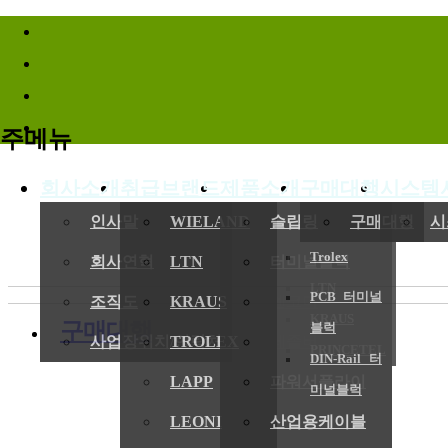
바로가기메뉴
주메뉴
회사소개
취급브랜드
제품소개
구매대행
시스템
인사말
WIELAND
슬립링
구매대행
시
Trolex
회사연혁
LTN
터미널블럭
LTN
PCB 터미널
조직도
KRAUS
엔코더
KRAUS
구매대행
블럭
사업장위치/연락처
TROLEX
레졸버
PRINCETEL
DIN-Rail 터
LAPP
파워서플라이
미널블럭
LEONI
산업용케이블