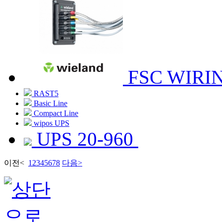
FSC WIRI
RAST5
Basic Line
Compact Line
wipos UPS
UPS 20-960
이전
<
1
2
3
4
5
6
7
8
다음
>