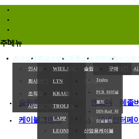
바로가기메뉴
주메뉴
회사소개
취급브랜드
제품소개
구매대행
시스템
(
인사말
WIELAND
슬립링
구매대행
시
Trolex
회사연혁
LTN
터미널블럭
LTN
PCB 터미널
전기,기계
조직도
KRAUS
엔코더
KRAUS
슬립링
터미널블럭
엔코더
레졸
블럭
사업장위치/연락처
TROLEX
레졸버
PRINCETEL
DIN-Rail 터
케이블그랜드
컨넥터
판넬인터페
LAPP
파워서플라이
미널블럭
LEONI
산업용케이블