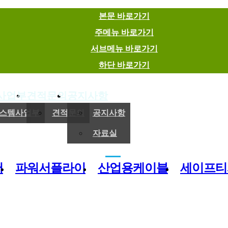
본문 바로가기
주메뉴 바로가기
서브메뉴 바로가기
하단 바로가기
사업부
견적문의
공지사항
(주)이엠에스
스템사업부
견적문의
공지사항
자료실
전기,기계 및 제어용 자재 유통 전문기업
버
파워서플라이
산업용케이블
세이프티