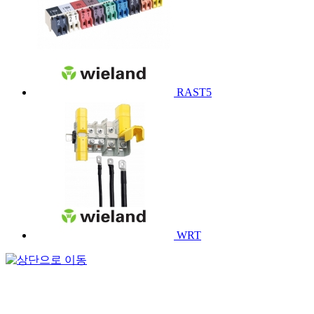
RAST5
WRT