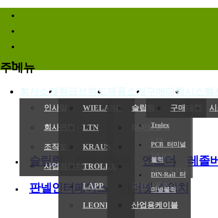
바로가기메뉴
주메뉴
회사소개
취급브랜드
제품소개
구매대행
시스템
인사말
WIELAND
슬립링
구매대행
시
Trolex
회사연혁
LTN
터미널블럭
LTN
PCB 터미널
조직도
KRAUS
엔코더
KRAUS
슬립링
터미널블럭
엔코더
레졸
블럭
사업장위치/연락처
TROLEX
레졸버
PRINCETEL
DIN-Rail 터
판넬인터페이스
이더넷 스위치
LAPP
파워서플라이
미널블럭
LEONI
산업용케이블