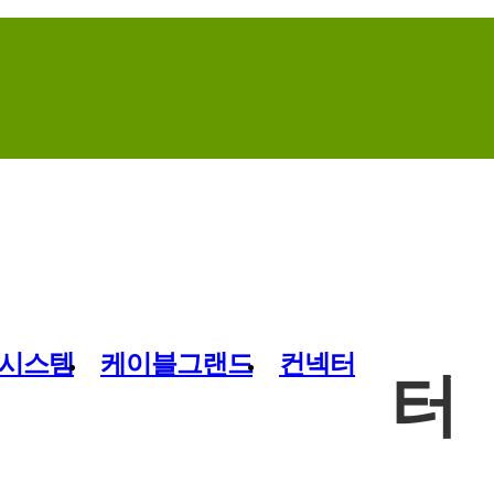
Home
Contact Us
Site Map
시스템
케이블그랜드
컨넥터
터