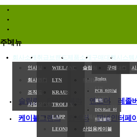
바로가기메뉴
주메뉴
회사소개
취급브랜드
제품소개
구매대행
시스템
(
인사말
WIELAND
슬립링
구매대행
시
Trolex
회사연혁
LTN
터미널블럭
LTN
PCB 터미널
전기,기계
조직도
KRAUS
엔코더
KRAUS
슬립링
터미널블럭
엔코더
레졸
블럭
사업장위치/연락처
TROLEX
레졸버
PRINCETEL
DIN-Rail 터
케이블그랜드
컨넥터
판넬인터페
LAPP
파워서플라이
미널블럭
LEONI
산업용케이블