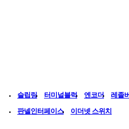
슬립링
터미널블럭
엔코더
레졸
판넬인터페이스
이더넷 스위치