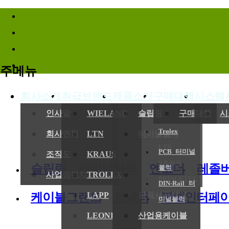
바로가기메뉴
주메뉴
회사소개
취급브랜드
제품소개
구매대행
시스템
(
인사말
WIELAND
슬립링
구매대행
시
Trolex
회사연혁
LTN
터미널블럭
LTN
PCB 터미널
전기,기계
조직도
KRAUS
엔코더
KRAUS
슬립링
터미널블럭
엔코더
레졸
블럭
사업장위치/연락처
TROLEX
레졸버
PRINCETEL
DIN-Rail 터
케이블그랜드
컨넥터
판넬인터페
LAPP
파워서플라이
미널블럭
LEONI
산업용케이블