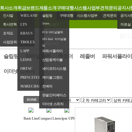
회사소개
취급브랜드
제품소개
구매대행
시스템사업부
견적문의
공지사
인사말
WIELAND
슬립링
구매대행
시스템사업부
견적문의
공지사
Trolex
회사연혁
LTN
터미널블럭
자료실
LTN
PCB 터미널블럭
조직도
KRAUS
엔코더
전기,
KRAUS
DIN-Rail 터미널블
사업장위치/연락처
TROLEX
레졸버
PRINCETEL
럭
LAPP
파워서플라이
슬립링
터미널블럭
엔코더
레졸버
파워서플라이
LEONI
산업용케이블
ORTAC
세이프티시스템
이더넷 스위치
PRINCETEL
케이블그랜드
MARECHAL
컨넥터
판넬인터페이스
>
HOME
이더넷 스위치
Basic Line
Compact Line
wipos UPS