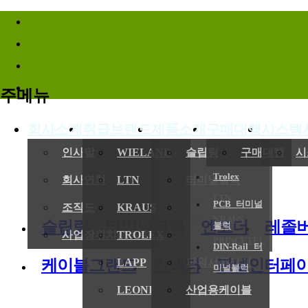
바로가기메뉴
주메뉴
회사소개
취급브랜드
제품소개
구매대행
시스템
(
인사말
WIELAND
슬립링
구매대행
시
Trolex
회사연혁
LTN
터미널블럭
LTN
PCB 터미널
전기,기계
조직도
KRAUS
엔코더
KRAUS
슬립링
터미널블럭
엔코더
레졸
블럭
사업장위치/연락처
TROLEX
레졸버
PRINCETEL
DIN-Rail 터
케이블그랜드
컨넥터
판넬인터페
LAPP
파워서플라이
미널블럭
LEONI
산업용케이블