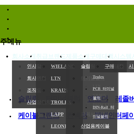
바로가기메뉴
주메뉴
회사소개
취급브랜드
제품소개
구매대행
시스템
(
인사말
WIELAND
슬립링
구매대행
시
Trolex
회사연혁
LTN
터미널블럭
LTN
PCB 터미널
전기,기계
조직도
KRAUS
엔코더
KRAUS
슬립링
터미널블럭
엔코더
레졸
블럭
사업장위치/연락처
TROLEX
레졸버
PRINCETEL
DIN-Rail 터
케이블그랜드
컨넥터
판넬인터페
LAPP
파워서플라이
미널블럭
LEONI
산업용케이블