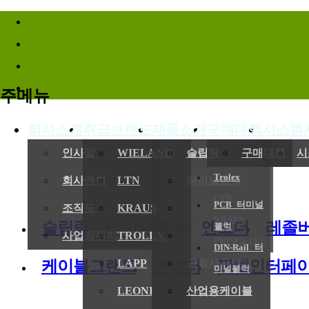
바로가기메뉴
주메뉴
회사소개
취급브랜드
제품소개
구매대행
시스템
(
인사말
WIELAND
슬립링
구매대행
시
Trolex
회사연혁
LTN
터미널블럭
LTN
PCB 터미널
전기,기계
조직도
KRAUS
엔코더
KRAUS
슬립링
터미널블럭
엔코더
레졸
블럭
사업장위치/연락처
TROLEX
레졸버
PRINCETEL
DIN-Rail 터
케이블그랜드
컨넥터
판넬인터페
LAPP
파워서플라이
미널블럭
LEONI
산업용케이블