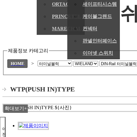
ORTAC
세이프티시스템
쉬
PRINCETEL
케이블그랜드
MARECHAL
컨넥터
판넬인터페이스
제품정보 카테고리
이더넷 스위치
>
HOME
WTP(PUSH IN)TYPE
확대보기+
이
전