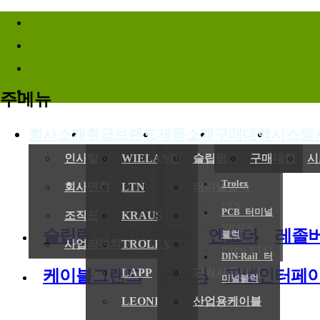
바로가기메뉴
주메뉴
회사소개
취급브랜드
제품소개
구매대행
시스템
(
인사말
WIELAND
슬립링
구매대행
시
Trolex
회사연혁
LTN
터미널블럭
LTN
PCB 터미널
전기,기계
조직도
KRAUS
엔코더
KRAUS
슬립링
터미널블럭
엔코더
레졸
블럭
사업장위치/연락처
TROLEX
레졸버
PRINCETEL
DIN-Rail 터
케이블그랜드
컨넥터
판넬인터페
LAPP
파워서플라이
미널블럭
LEONI
산업용케이블