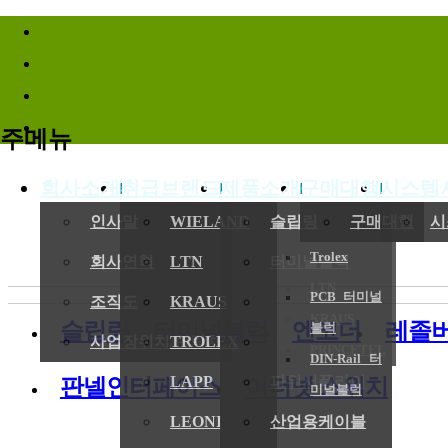
바로가기메뉴
주메뉴
회사소개
취급브랜드
제품소개
구매대행
시스템
인사말
WIELAND
슬립링
구매대행
시
Trolex
회사연혁
LTN
터미널블럭
LTN
PCB 터미널
조직도
KRAUS
엔코더
KRAUS
슬립링
터미널블럭
엔코더
레졸
블럭
사업장위치/연락처
TROLEX
레졸버
PRINCETEL
DIN-Rail 터
LAPP
파워서플라이
판넬인터페이스
이더넷 스위치
미널블럭
LEONI
산업용케이블