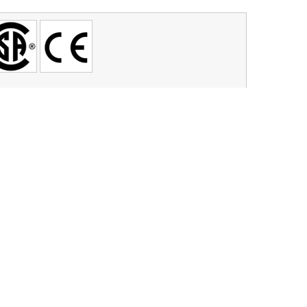
A
0V
16mm
브랜드별 담당자
IELAND,LTN,KRAUS,TROLEX,LEONI
김남진
:
SENSTRONIC,WIELAND,LTN,TROLEX,GRACE
IELAND,LAPP,OTAC