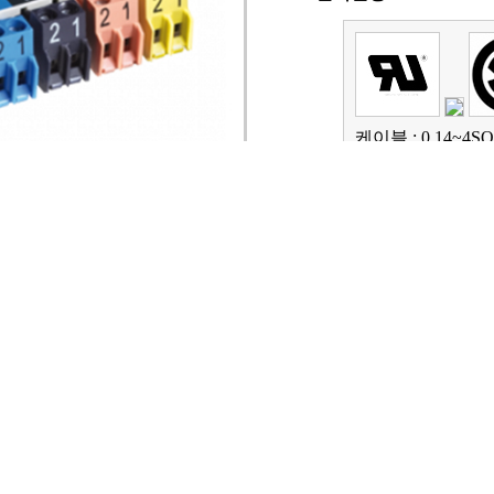
케이블 : 0.14~4SQ
최대허용전류 : 10
최대허용전압 : 40
연결방식 : 스크류
핀 피치 : 2.5~10.
홍영규
:
010-9148-4665
W
010-5211-1895
WAYCON,
안영희
:
010-3669-6484
W
견적문의
목록