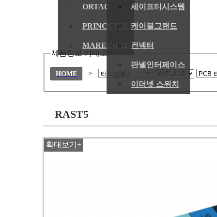
ORTAC
세이프티시스템
PRINCETEL
케이블그랜드
MARECHAL
컨넥터
제품정보 카테고리
판넬인터페이스
>
HOME
이더넷 스위치
RAST5
확대보기+