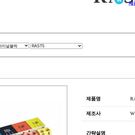
>
제
제품명
R
제조사
W
간략설명