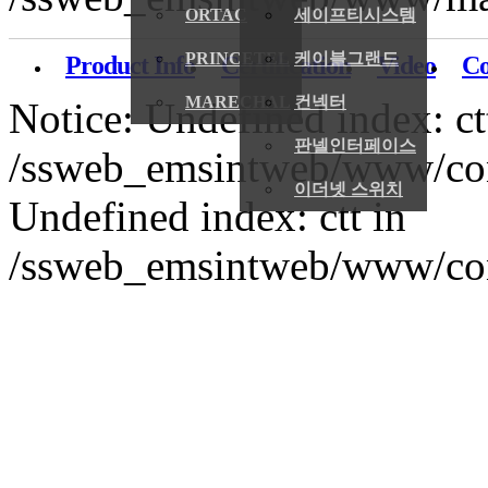
ORTAC
세이프티시스템
PRINCETEL
케이블그랜드
Product Info
Certification
Video
Co
MARECHAL
컨넥터
Notice: Undefined index: ct
판넬인터페이스
/ssweb_emsintweb/www/conte
이더넷 스위치
Undefined index: ctt in
/ssweb_emsintweb/www/conte