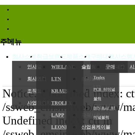
바로가기메뉴
주메뉴
회사소개
취급브랜드
제품소개
구매대행
시스템
(
인사말
WIELAND
슬립링
구매대행
시
Trolex
회사연혁
LTN
터미널블럭
LTN
Notice: Undefined index: ct
PCB 터미널
전기,기계
조직도
KRAUS
엔코더
KRAUS
블럭
/ssweb_emsintweb/www/mai
사업장위치/연락처
TROLEX
레졸버
PRINCETEL
DIN-Rail 터
LAPP
파워서플라이
Undefined index: ctt in
미널블럭
LEONI
산업용케이블
/ssweb_emsintweb/www/mai