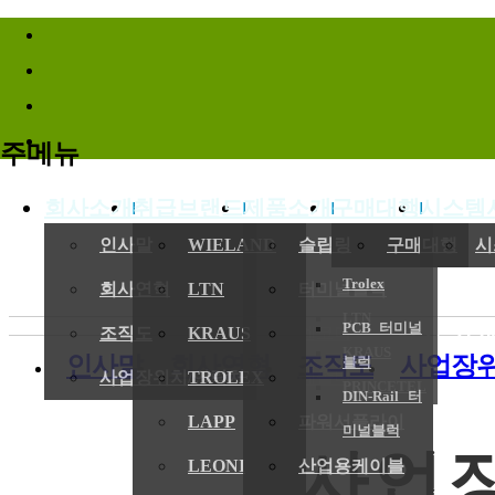
바로가기메뉴
주메뉴
회사소개
취급브랜드
제품소개
구매대행
시스템
(
인사말
WIELAND
슬립링
구매대행
시
Trolex
회사연혁
LTN
터미널블럭
LTN
PCB 터미널
전기,기계
조직도
KRAUS
엔코더
KRAUS
인사말
회사연혁
조직도
사업장위
블럭
사업장위치/연락처
TROLEX
레졸버
PRINCETEL
DIN-Rail 터
LAPP
파워서플라이
미널블럭
사업
LEONI
산업용케이블