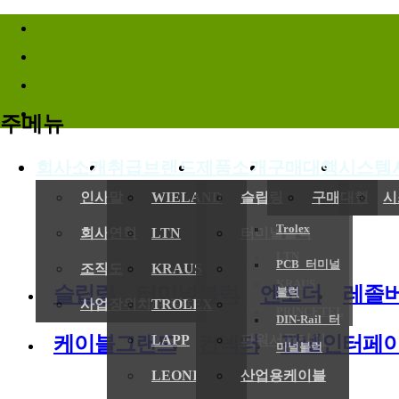
바로가기메뉴
주메뉴
회사소개
취급브랜드
제품소개
구매대행
시스템
(
인사말
WIELAND
슬립링
구매대행
시
Trolex
회사연혁
LTN
터미널블럭
LTN
PCB 터미널
전기,기계
조직도
KRAUS
엔코더
KRAUS
슬립링
터미널블럭
엔코더
레졸
블럭
사업장위치/연락처
TROLEX
레졸버
PRINCETEL
DIN-Rail 터
케이블그랜드
컨넥터
판넬인터페
LAPP
파워서플라이
미널블럭
LEONI
산업용케이블