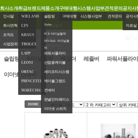
회사소개
취급브랜드
제품소개
구매대행
시스템사업부
견적문의
공지사
인사말
WIELAND
슬립링
구매대행
시스템사업부
견적문의
공지사
Trolex
회사연혁
LTN
터미널블럭
자료실
LTN
PCB 터미널블럭
조직도
KRAUS
엔코더
전기,
KRAUS
DIN-Rail 터미널블
사업장위치/연락처
TROLEX
레졸버
PRINCETEL
럭
LAPP
파워서플라이
슬립링
터미널블럭
엔코더
레졸버
파워서플라이
LEONI
산업용케이블
ORTAC
세이프티시스템
이더넷 스위치
PRINCETEL
케이블그랜드
MARECHAL
컨넥터
판넬인터페이스
>
HOME
이더넷 스위치