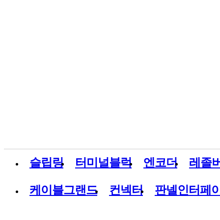
슬립링
터미널블럭
엔코더
레졸
케이블그랜드
컨넥터
판넬인터페