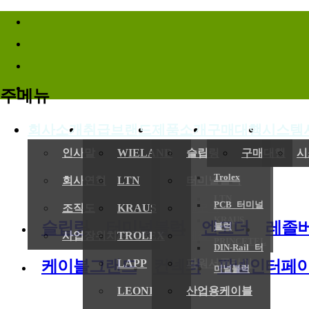
바로가기메뉴
주메뉴
회사소개
취급브랜드
제품소개
구매대행
시스템
(
인사말
WIELAND
슬립링
구매대행
시
Trolex
회사연혁
LTN
터미널블럭
LTN
PCB 터미널
전기,기계
조직도
KRAUS
엔코더
KRAUS
슬립링
터미널블럭
엔코더
레졸
블럭
사업장위치/연락처
TROLEX
레졸버
PRINCETEL
DIN-Rail 터
케이블그랜드
컨넥터
판넬인터페
LAPP
파워서플라이
미널블럭
LEONI
산업용케이블