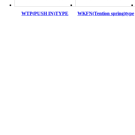
WTP(PUSH IN)TYPE
WKFN(Tention spring)type