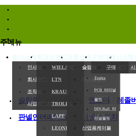
바로가기메뉴
주메뉴
회사소개
취급브랜드
제품소개
구매대행
시스템
인사말
WIELAND
슬립링
구매대행
시
Trolex
회사연혁
LTN
터미널블럭
LTN
PCB 터미널
조직도
KRAUS
엔코더
KRAUS
슬립링
터미널블럭
엔코더
레졸
블럭
사업장위치/연락처
TROLEX
레졸버
PRINCETEL
DIN-Rail 터
판넬인터페이스
이더넷 스위치
LAPP
파워서플라이
미널블럭
LEONI
산업용케이블