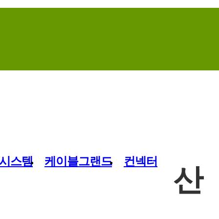
Home
Contact Us
Site Map
시스템
케이블그랜드
컨넥터
산