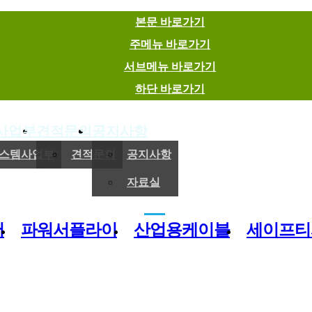
본문 바로가기
주메뉴 바로가기
서브메뉴 바로가기
하단 바로가기
사업부
견적문의
공지사항
(주)이엠에스
스템사업부
견적문의
공지사항
자료실
전기,기계 및 제어용 자재 유통 전문기업
버
파워서플라이
산업용케이블
세이프티