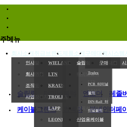
바로가기메뉴
주메뉴
회사소개
취급브랜드
제품소개
구매대행
시스템
(
인사말
WIELAND
슬립링
구매대행
시
Trolex
회사연혁
LTN
터미널블럭
LTN
PCB 터미널
전기,기계
조직도
KRAUS
엔코더
KRAUS
슬립링
터미널블럭
엔코더
레졸
블럭
사업장위치/연락처
TROLEX
레졸버
PRINCETEL
DIN-Rail 터
케이블그랜드
컨넥터
판넬인터페
LAPP
파워서플라이
미널블럭
LEONI
산업용케이블