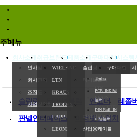
바로가기메뉴
주메뉴
회사소개
취급브랜드
제품소개
구매대행
시스템
인사말
WIELAND
슬립링
구매대행
시
Trolex
회사연혁
LTN
터미널블럭
LTN
PCB 터미널
조직도
KRAUS
엔코더
KRAUS
슬립링
터미널블럭
엔코더
레졸
블럭
사업장위치/연락처
TROLEX
레졸버
PRINCETEL
DIN-Rail 터
LAPP
파워서플라이
판넬인터페이스
이더넷 스위치
미널블럭
LEONI
산업용케이블