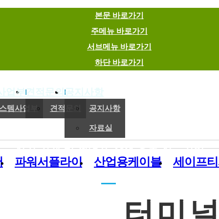
본문 바로가기
주메뉴 바로가기
서브메뉴 바로가기
하단 바로가기
사업부
견적문의
공지사항
(주)이엠에스
스템사업부
견적문의
공지사항
자료실
전기,기계 및 제어용 자재 유통 전문기업
버
파워서플라이
산업용케이블
세이프티
터미