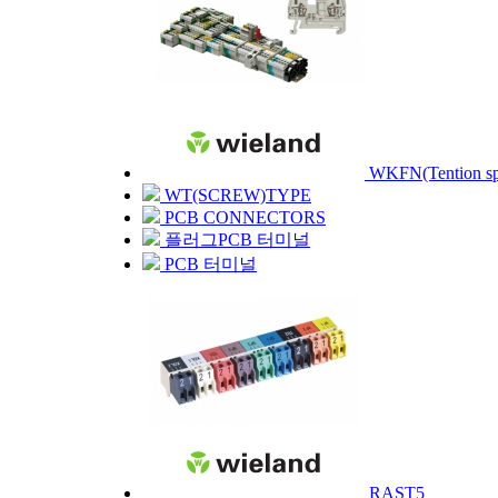
WKFN(Tention sp
WT(SCREW)TYPE
PCB CONNECTORS
플러그PCB 터미널
PCB 터미널
RAST5