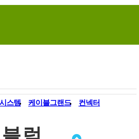
Home
Contact Us
Site Map
시스템
케이블그랜드
컨넥터
널블럭