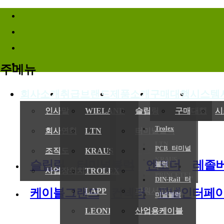
바로가기메뉴
주메뉴
회사소개
취급브랜드
제품소개
구매대행
시스템
(
인사말
WIELAND
슬립링
구매대행
시
Trolex
회사연혁
LTN
터미널블럭
LTN
PCB 터미널
전기,기계
조직도
KRAUS
엔코더
KRAUS
슬립링
터미널블럭
엔코더
레졸
블럭
사업장위치/연락처
TROLEX
레졸버
PRINCETEL
DIN-Rail 터
케이블그랜드
컨넥터
판넬인터페
LAPP
파워서플라이
미널블럭
LEONI
산업용케이블