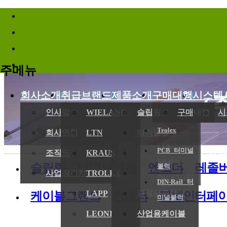
바로가기메뉴
주메뉴
회사소개
취급브랜드
제품소개
구매대행
시스템
(
인사말
WIELAND
슬립링
구매대행
시
Trolex
회사연혁
LTN
터미널블럭
LTN
PCB 터미널
전기,기계
조직도
KRAUS
엔코더
KRAUS
슬립링
터미널블럭
엔코더
레졸
블럭
사업장위치/연락처
TROLEX
레졸버
PRINCETEL
DIN-Rail 터
LAPP
파워서플라이
케이블그랜드
컨넥터
판넬인터페
미널블럭
LEONI
산업용케이블