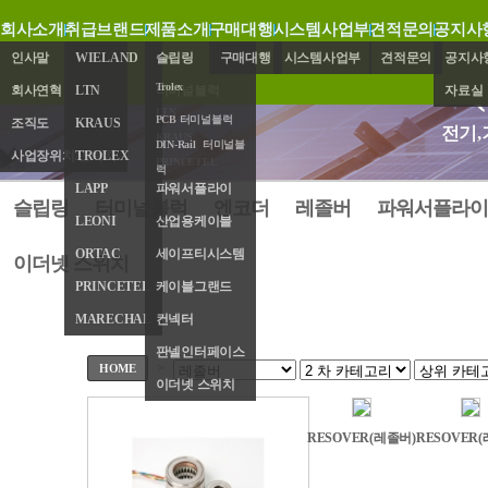
회사소개
취급브랜드
제품소개
구매대행
시스템사업부
견적문의
공지사
인사말
WIELAND
슬립링
구매대행
시스템사업부
견적문의
공지사
Trolex
회사연혁
LTN
터미널블럭
자료실
LTN
PCB 터미널블럭
조직도
KRAUS
엔코더
전기,
KRAUS
DIN-Rail 터미널블
사업장위치/연락처
TROLEX
레졸버
PRINCETEL
럭
LAPP
파워서플라이
슬립링
터미널블럭
엔코더
레졸버
파워서플라이
LEONI
산업용케이블
ORTAC
세이프티시스템
이더넷 스위치
PRINCETEL
케이블그랜드
MARECHAL
컨넥터
판넬인터페이스
>
HOME
이더넷 스위치
RESOVER(레졸버)
RESOVER