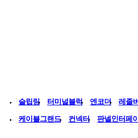
슬립링
터미널블럭
엔코더
레졸
케이블그랜드
컨넥터
판넬인터페