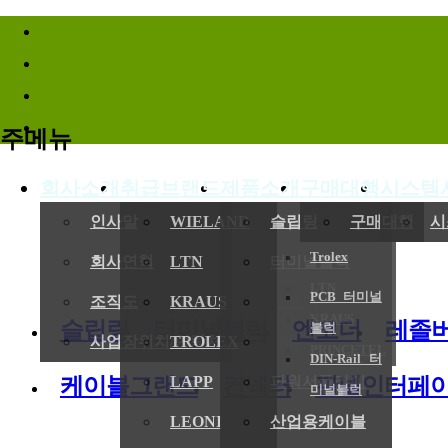
바로가기메뉴
주메뉴
회사소개
취급브랜드
제품소개
구매대행
시스템
(
인사말
WIELAND
슬립링
구매대행
시
Trolex
회사연혁
LTN
터미널블럭
LTN
PCB 터미널
전기,기계
조직도
KRAUS
엔코더
KRAUS
슬립링
터미널블럭
엔코더
레졸
블럭
사업장위치/연락처
TROLEX
레졸버
PRINCETEL
DIN-Rail 터
케이블그랜드
컨넥터
판넬인터페
LAPP
파워서플라이
미널블럭
LEONI
산업용케이블