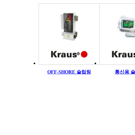
OFF-SHORE 슬립링
통신용 