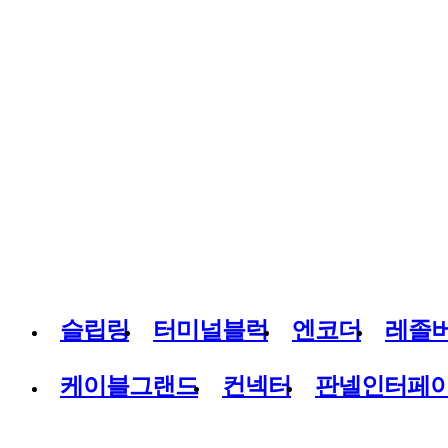
슬립링
터미널블럭
엔코더
레졸
케이블그랜드
컨넥터
판넬인터페