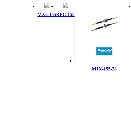
MX2-155
RPC-155
MJX-155-28