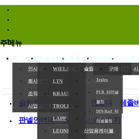
바로가기메뉴
주메뉴
회사소개
취급브랜드
제품소개
구매대행
시스템
인사말
WIELAND
슬립링
구매대행
시
Trolex
회사연혁
LTN
터미널블럭
LTN
PCB 터미널
조직도
KRAUS
엔코더
KRAUS
슬립링
터미널블럭
엔코더
레졸
블럭
사업장위치/연락처
TROLEX
레졸버
PRINCETEL
DIN-Rail 터
LAPP
파워서플라이
판넬인터페이스
이더넷 스위치
미널블럭
LEONI
산업용케이블