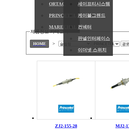
ORTAC
세이프티시스템
PRINCETEL
케이블그랜드
MARECHAL
컨넥터
제품정보 카테고리
판넬인터페이스
>
HOME
이더넷 스위치
ZJ2-155-28
MJ2-1