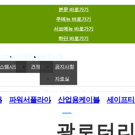
본문 바로가기
주메뉴 바로가기
서브메뉴 바로가기
하단 바로가기
사업부
견적문의
공지사항
(주)이엠에스
스템사업부
견적문의
공지사항
자료실
전기,기계 및 제어용 자재 유통 전문기업
버
파워서플라이
산업용케이블
세이프티
광로터