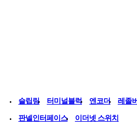
슬립링
터미널블럭
엔코더
레졸
판넬인터페이스
이더넷 스위치