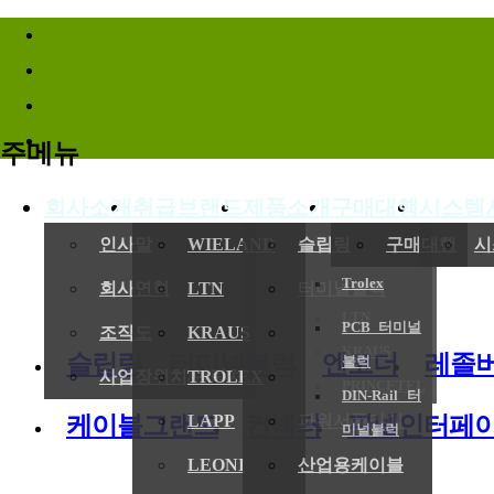
바로가기메뉴
주메뉴
회사소개
취급브랜드
제품소개
구매대행
시스템
(
인사말
WIELAND
슬립링
구매대행
시
Trolex
회사연혁
LTN
터미널블럭
LTN
PCB 터미널
전기,기계
조직도
KRAUS
엔코더
KRAUS
슬립링
터미널블럭
엔코더
레졸
블럭
사업장위치/연락처
TROLEX
레졸버
PRINCETEL
DIN-Rail 터
케이블그랜드
컨넥터
판넬인터페
LAPP
파워서플라이
미널블럭
LEONI
산업용케이블