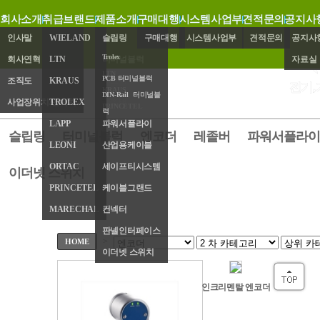
회사소개
취급브랜드
제품소개
구매대행
시스템사업부
견적문의
공지사
인사말
WIELAND
슬립링
구매대행
시스템사업부
견적문의
공지사
Trolex
회사연혁
LTN
터미널블럭
자료실
LTN
PCB 터미널블럭
조직도
KRAUS
엔코더
전기,
KRAUS
DIN-Rail 터미널블
사업장위치/연락처
TROLEX
레졸버
PRINCETEL
럭
LAPP
파워서플라이
슬립링
터미널블럭
엔코더
레졸버
파워서플라이
LEONI
산업용케이블
ORTAC
세이프티시스템
이더넷 스위치
PRINCETEL
케이블그랜드
MARECHAL
컨넥터
판넬인터페이스
>
HOME
이더넷 스위치
인크리멘탈 엔코더