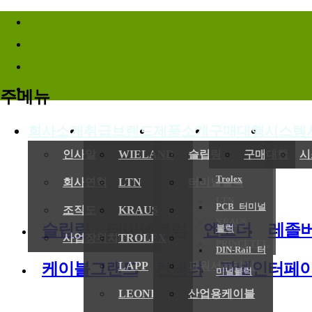
바로가기메뉴
주메뉴
회사소개
취급브랜드
제품소개
구매대행
시스템
(
인사말
WIELAND
슬립링
구매대행
시
Trolex
회사연혁
LTN
터미널블럭
LTN
PCB 터미널
전기,기계
조직도
KRAUS
엔코더
KRAUS
슬립링
터미널블럭
엔코더
레졸
블럭
사업장위치/연락처
TROLEX
레졸버
PRINCETEL
DIN-Rail 터
케이블그랜드
컨넥터
판넬인터페
LAPP
파워서플라이
미널블럭
LEONI
산업용케이블