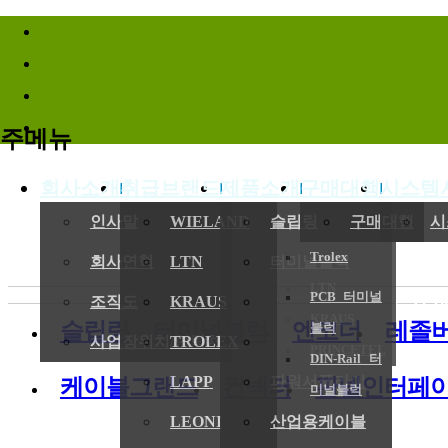
바로가기메뉴
주메뉴
회사소개
취급브랜드
제품소개
구매대행
시스템
(
인사말
WIELAND
슬립링
구매대행
시
Trolex
회사연혁
LTN
터미널블럭
LTN
PCB 터미널
전기,기계
조직도
KRAUS
엔코더
KRAUS
슬립링
터미널블럭
엔코더
레졸
블럭
사업장위치/연락처
TROLEX
레졸버
PRINCETEL
DIN-Rail 터
LAPP
파워서플라이
케이블그랜드
컨넥터
판넬인터페
미널블럭
LEONI
산업용케이블