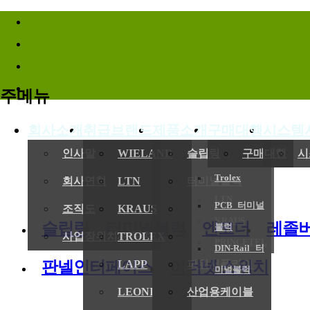
바로가기메뉴
주메뉴
회사소개
취급브랜드
제품소개
구매대행
시스템
인사말
WIELAND
슬립링
구매대행
시
Trolex
회사연혁
LTN
터미널블럭
LTN
PCB 터미널
조직도
KRAUS
엔코더
KRAUS
슬립링
터미널블럭
엔코더
레졸
블럭
사업장위치/연락처
TROLEX
레졸버
PRINCETEL
DIN-Rail 터
판넬인터페이스
이더넷 스위치
LAPP
파워서플라이
미널블럭
LEONI
산업용케이블