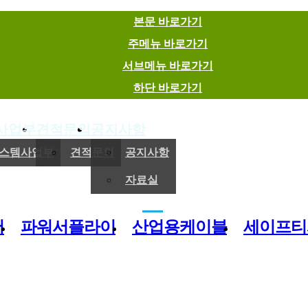
본문 바로가기
주메뉴 바로가기
서브메뉴 바로가기
하단 바로가기
사업부
견적문의
공지사항
(주)이엠에스
스템사업부
견적문의
공지사항
자료실
전기,기계 및 제어용 자재 유통 전문기업
버
파워서플라이
산업용케이블
세이프티