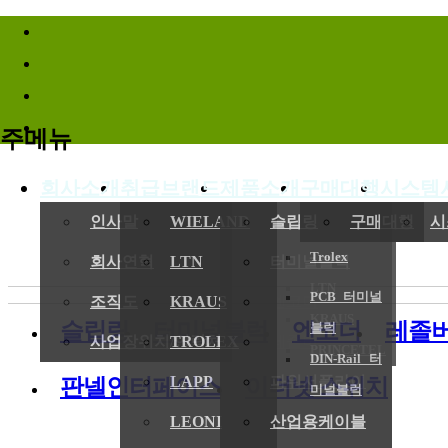
바로가기메뉴
주메뉴
회사소개
취급브랜드
제품소개
구매대행
시스템
인사말
WIELAND
슬립링
구매대행
시
Trolex
회사연혁
LTN
터미널블럭
LTN
PCB 터미널
조직도
KRAUS
엔코더
KRAUS
슬립링
터미널블럭
엔코더
레졸
블럭
사업장위치/연락처
TROLEX
레졸버
PRINCETEL
DIN-Rail 터
LAPP
파워서플라이
판넬인터페이스
이더넷 스위치
미널블럭
LEONI
산업용케이블