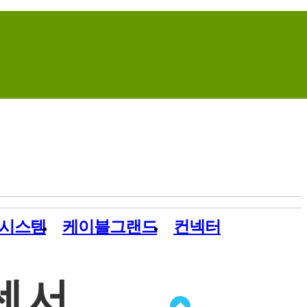
Home
Contact Us
Site Map
시스템
케이블그랜드
컨넥터
센서