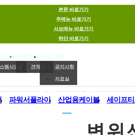
본문 바로가기
주메뉴 바로가기
서브메뉴 바로가기
하단 바로가기
사업부
견적문의
공지사항
(주)이엠에스
스템사업부
견적문의
공지사항
자료실
전기,기계 및 제어용 자재 유통 전문기업
버
파워서플라이
산업용케이블
세이프티
변위