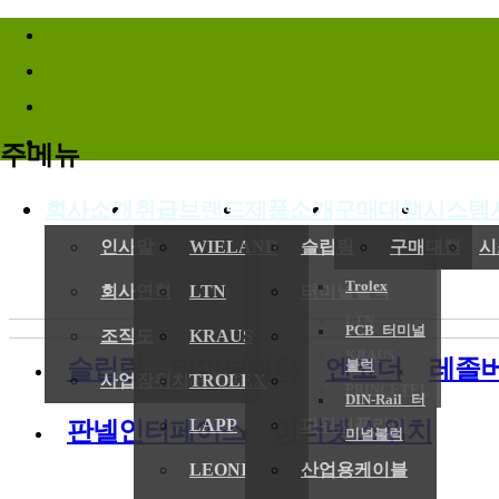
바로가기메뉴
주메뉴
회사소개
취급브랜드
제품소개
구매대행
시스템
인사말
WIELAND
슬립링
구매대행
시
Trolex
회사연혁
LTN
터미널블럭
LTN
PCB 터미널
조직도
KRAUS
엔코더
KRAUS
슬립링
터미널블럭
엔코더
레졸
블럭
사업장위치/연락처
TROLEX
레졸버
PRINCETEL
DIN-Rail 터
LAPP
파워서플라이
판넬인터페이스
이더넷 스위치
미널블럭
LEONI
산업용케이블