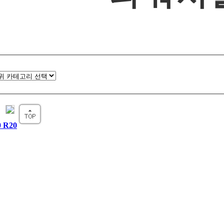
0
R20