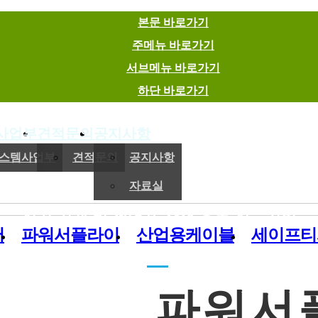
본문 바로가기
주메뉴 바로가기
서브메뉴 바로가기
하단 바로가기
사업부
견적문의
공지사항
(주)이엠에스
스템사업부
견적문의
공지사항
자료실
전기,기계 및 제어용 자재 유통 전문기업
버
파워서플라이
산업용케이블
세이프티
파워서