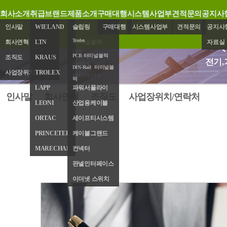
회사소개
취급브랜드
제품소개
구매대행
시스템사업부
견적문의
공지사
인사말
WIELAND
슬립링
구매대행
시스템사업부
견적문의
공지사
Trolex
회사연혁
LTN
터미널블럭
자료실
LTN
PCB 터미널블럭
조직도
KRAUS
엔코더
전기,
KRAUS
DIN-Rail 터미널블
사업장위치/연락처
TROLEX
레졸버
PRINCETEL
럭
LAPP
파워서플라이
인사말
회사연혁
조직도
사업장위치/연락처
LEONI
산업용케이블
ORTAC
세이프티시스템
PRINCETEL
케이블그랜드
MARECHAL
컨넥터
판넬인터페이스
이더넷 스위치