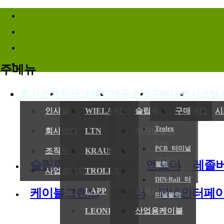
바로가기메뉴
주메뉴
회사소개
취급브랜드
제품소개
구매대행
시스템
(
인사말
WIELAND
슬립링
구매대행
시
Trolex
회사연혁
LTN
터미널블럭
LTN
PCB 터미널
전기,기계
조직도
KRAUS
엔코더
KRAUS
슬립링
터미널블럭
엔코더
레졸
블럭
사업장위치/연락처
TROLEX
레졸버
PRINCETEL
DIN-Rail 터
케이블그랜드
컨넥터
판넬인터페
LAPP
파워서플라이
미널블럭
LEONI
산업용케이블