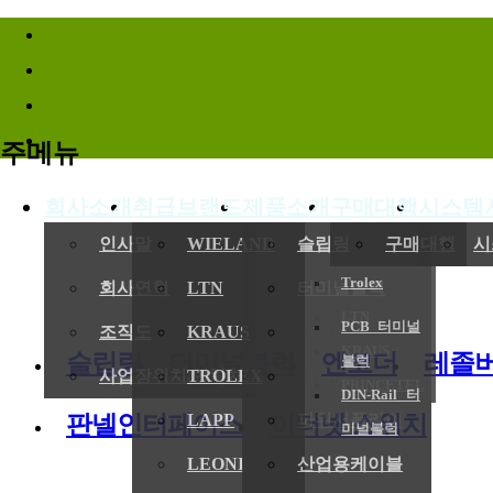
바로가기메뉴
주메뉴
회사소개
취급브랜드
제품소개
구매대행
시스템
인사말
WIELAND
슬립링
구매대행
시
Trolex
회사연혁
LTN
터미널블럭
LTN
PCB 터미널
조직도
KRAUS
엔코더
KRAUS
슬립링
터미널블럭
엔코더
레졸
블럭
사업장위치/연락처
TROLEX
레졸버
PRINCETEL
DIN-Rail 터
판넬인터페이스
이더넷 스위치
LAPP
파워서플라이
미널블럭
LEONI
산업용케이블