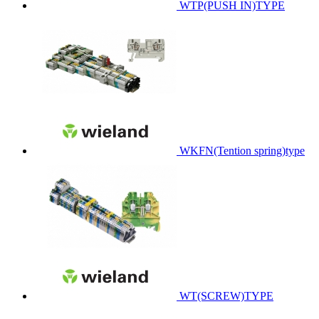
WTP(PUSH IN)TYPE
WKFN(Tention spring)type
WT(SCREW)TYPE