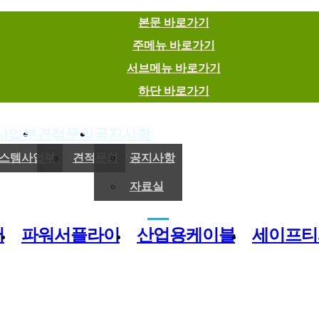
본문 바로가기
주메뉴 바로가기
서브메뉴 바로가기
하단 바로가기
사업부
견적문의
공지사항
(주)이엠에스
스템사업부
견적문의
공지사항
자료실
전기,기계 및 제어용 자재 유통 전문기업
버
파워서플라이
산업용케이블
세이프티