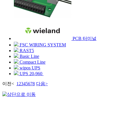
PCB 터미널
FSC WIRING SYSTEM
RAST5
Basic Line
Compact Line
wipos UPS
UPS 20-960
이전
<
1
2
3
4
5
6
7
8
다음
>